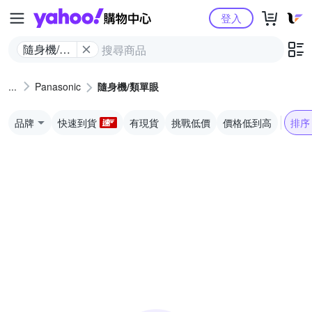
Yahoo購物中心
登入
隨身機/類
單眼
Panasonic
隨身機/類單眼
品牌
快速到貨
有現貨
挑戰低價
價格低到高
排序