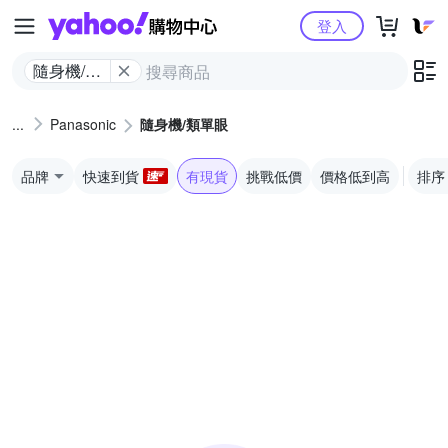
Yahoo購物中心
登入
隨身機/類
單眼
Panasonic
隨身機/類單眼
品牌
快速到貨
有現貨
挑戰低價
價格低到高
排序