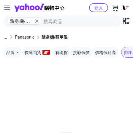
Yahoo購物中心
登入
隨身機/類
單眼
Panasonic
隨身機/類單眼
品牌
快速到貨
有現貨
挑戰低價
價格低到高
排序