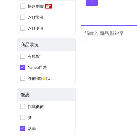
快速到貨
7-11常溫
7-11冷凍
商品狀況
有現貨
Yahoo自營
評價4顆
以上
優惠
挑戰低價
券
活動