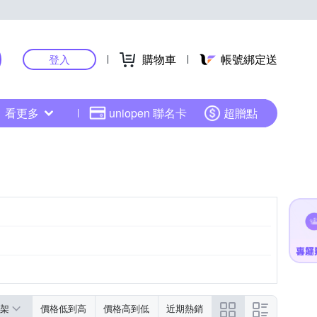
購物車
帳號綁定送
登入
看更多
uniopen 聯名卡
超贈點
架
價格低到高
價格高到低
近期熱銷