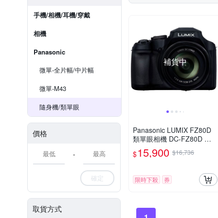
手機/相機/耳機/穿戴
相機
Panasonic
補貨中
微單-全片幅/中片幅
微單-M43
隨身機/類單眼
Panasonic LUMIX FZ80D
價格
類單眼相機 DC-FZ80D 公
司貨
15,900
$16,736
$
-
確定
限時下殺
券
取貨方式
1