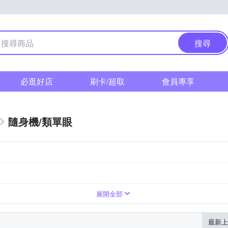
搜尋
必逛好店
刷卡/超取
會員專享
隨身機/類單眼
展開全部
最新上