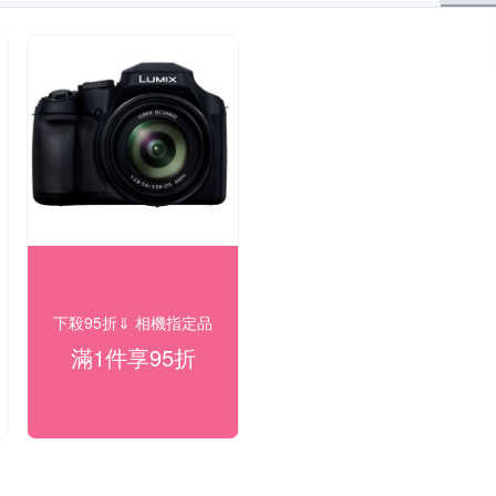
下殺95折⇓ 相機指定品
滿1件享95折