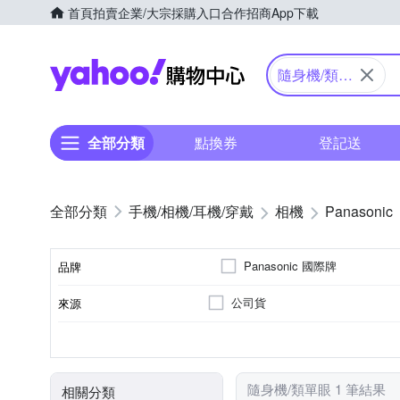
首頁
拍賣
企業/大宗採購入口
合作招商
App下載
Yahoo購物中心
隨身機/類單
眼
全部分類
點換券
登記送
手機/相機/耳機/穿戴
相機
Panasonic
Panasonic 國際牌
品牌
公司貨
來源
品牌名稱
41~60倍變焦鏡頭
無
1601萬~2000萬像素
類單眼相機(PASM功能)
3.0吋以上
SD
SDHC
SDXC
儲存媒介
光學變焦
影像感應器
有效像素
相機類型
螢幕尺寸
隨身機/類單眼 1 筆結果
相關分類