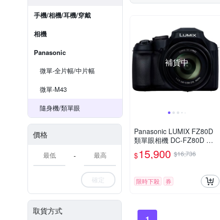
手機/相機/耳機/穿戴
相機
Panasonic
補貨中
微單-全片幅/中片幅
微單-M43
隨身機/類單眼
Panasonic LUMIX FZ80D
價格
類單眼相機 DC-FZ80D 公
司貨
15,900
$16,736
$
-
確定
限時下殺
券
取貨方式
1