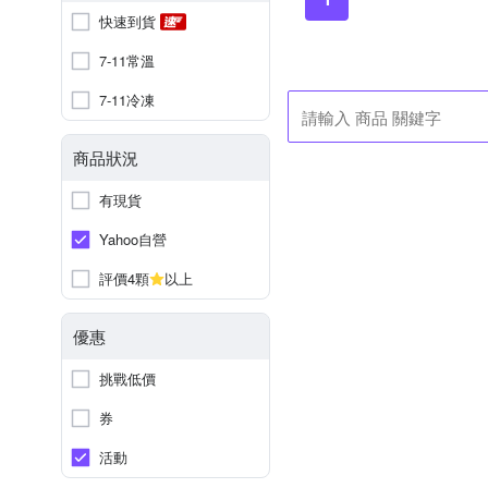
快速到貨
7-11常溫
7-11冷凍
商品狀況
有現貨
Yahoo自營
評價4顆
以上
優惠
挑戰低價
券
活動