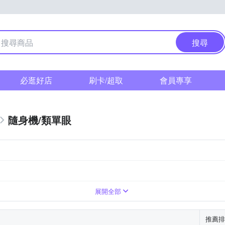
搜尋
必逛好店
刷卡/超取
會員專享
隨身機/類單眼
展開全部
推薦排