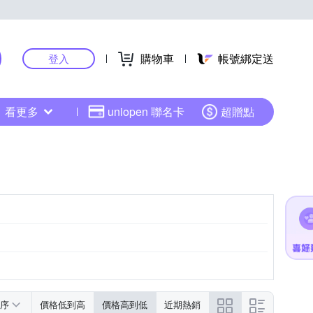
購物車
帳號綁定送
登入
看更多
uniopen 聯名卡
超贈點
序
價格低到高
價格高到低
近期熱銷