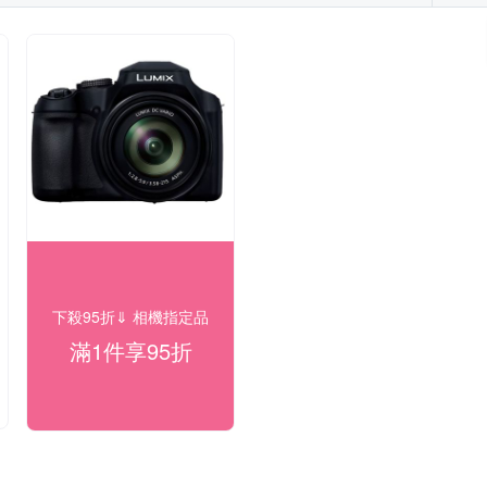
下殺95折⇓ 相機指定品
滿1件享95折