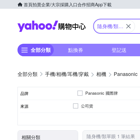
首頁
拍賣
企業/大宗採購入口
合作招商
App下載
Yahoo購物中心
隨身機/類單
眼
全部分類
點換券
登記送
手機/相機/耳機/穿戴
相機
Panasonic
Panasonic 國際牌
品牌
公司貨
來源
品牌名稱
41~60倍變焦鏡頭
無
1601萬~2000萬像素
類單眼相機(PASM功能)
3.0吋以上
SD
SDHC
SDXC
儲存媒介
光學變焦
影像感應器
有效像素
相機類型
螢幕尺寸
隨身機/類單眼 1 筆結果
相關分類