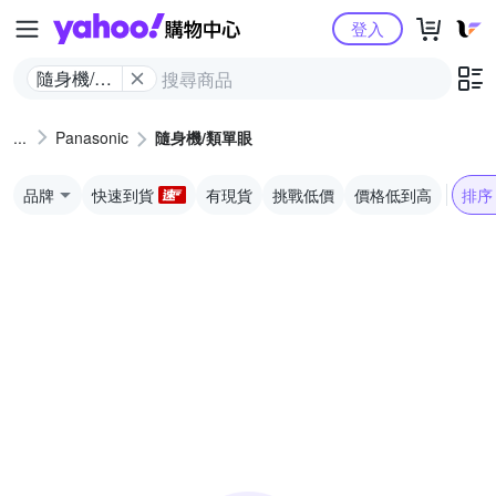
Yahoo購物中心
登入
隨身機/類
單眼
Panasonic
隨身機/類單眼
品牌
快速到貨
有現貨
挑戰低價
價格低到高
排序