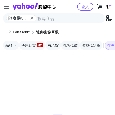
Yahoo購物中心
登入
隨身機/類
單眼
Panasonic
隨身機/類單眼
品牌
快速到貨
有現貨
挑戰低價
價格低到高
排序