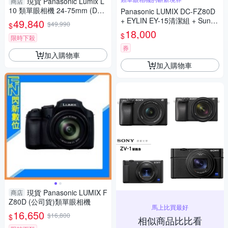
現貨 Panasonic Lumix L
商店
10 類單眼相機 24-75mm (DC-
Panasonic LUMIX DC-FZ80D
L10,公司貨)
+ EYLIN EY-15清潔組 + SunLi
49,840
$49,990
$
ght ZY-2614相機包 + EirMai 銳
18,000
$
限時下殺
瑪 HD-100C電子除濕卡 FZ80
D (公司貨)
券
加入購物車
加入購物車
現貨 Panasonic LUMIX F
商店
Z80D (公司貨)類單眼相機
馬上比買最好
16,650
$16,800
$
相似商品比比看