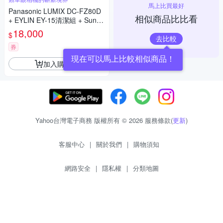
馬上比買最好
Panasonic LUMIX DC-FZ80D
相似商品比比看
+ EYLIN EY-15清潔組 + SunLi
ght ZY-2614相機包 + EirMai 銳
18,000
$
瑪 HD-100C電子除濕卡 FZ80
去比較
D (公司貨)
券
現在可以馬上比較相似商品！
加入購物車
Yahoo台灣電子商務 版權所有 © 2026 服務條款(
更新
)
客服中心
|
關於我們
|
購物須知
網路安全
|
隱私權
|
分類地圖