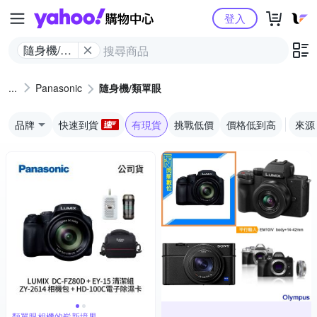
Yahoo購物中心
登入
隨身機/類
單眼
Panasonic
隨身機/類單眼
品牌
快速到貨
有現貨
挑戰低價
價格低到高
來源
類單眼相機的嶄新境界