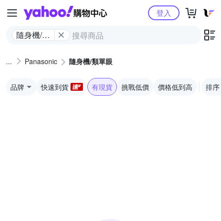
Yahoo購物中心
登入
隨身機/類
單眼
Panasonic
隨身機/類單眼
品牌
快速到貨
有現貨
挑戰低價
價格低到高
排序