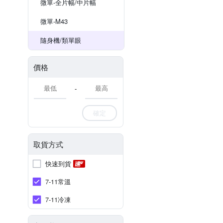
微單-全片幅/中片幅
微單-M43
隨身機/類單眼
價格
-
確定
取貨方式
快速到貨
7-11常溫
7-11冷凍