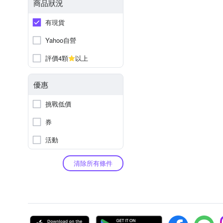
商品狀況
有現貨
Yahoo自營
評價4顆
以上
優惠
挑戰低價
券
活動
清除所有條件