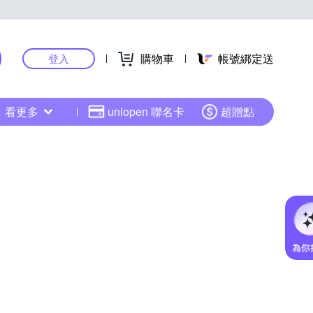
購物車
帳號綁定送
登入
看更多
uniopen 聯名卡
超贈點