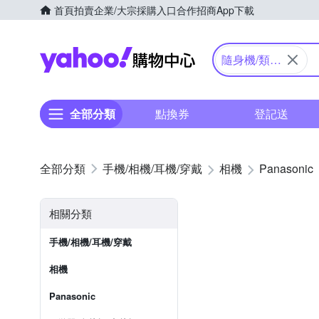
首頁
拍賣
企業/大宗採購入口
合作招商
App下載
Yahoo購物中心
隨身機/類單
眼
全部分類
點換券
登記送
手機/相機/耳機/穿戴
相機
Panasonic
相關分類
手機/相機/耳機/穿戴
相機
Panasonic