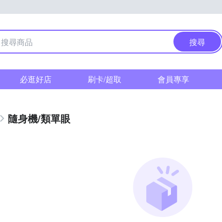
搜尋
必逛好店
刷卡/超取
會員專享
隨身機/類單眼