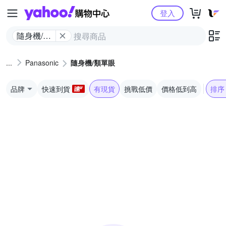
Yahoo購物中心
登入
隨身機/類
單眼
Panasonic
隨身機/類單眼
品牌
快速到貨
有現貨
挑戰低價
價格低到高
排序