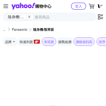
Yahoo購物中心
登入
隨身機/類
單眼
Panasonic
隨身機/類單眼
品牌
快速到貨
有現貨
挑戰低價
價格低到高
排序