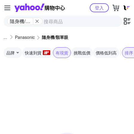
Yahoo購物中心
登入
隨身機/類
單眼
Panasonic
隨身機/類單眼
品牌
快速到貨
有現貨
挑戰低價
價格低到高
排序