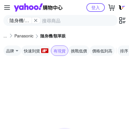
Yahoo購物中心
登入
隨身機/類
單眼
Panasonic
隨身機/類單眼
品牌
快速到貨
有現貨
挑戰低價
價格低到高
排序