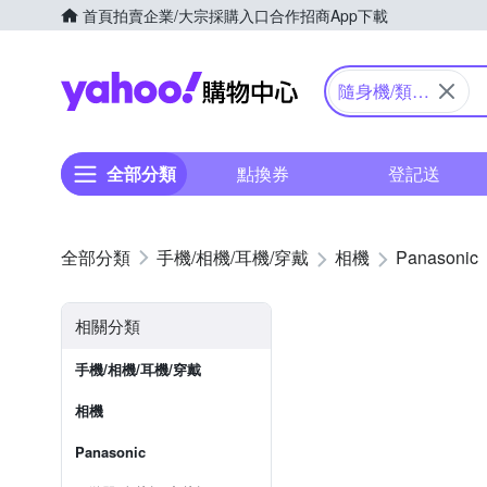
首頁
拍賣
企業/大宗採購入口
合作招商
App下載
Yahoo購物中心
隨身機/類單
眼
全部分類
點換券
登記送
手機/相機/耳機/穿戴
相機
Panasonic
相關分類
手機/相機/耳機/穿戴
相機
Panasonic