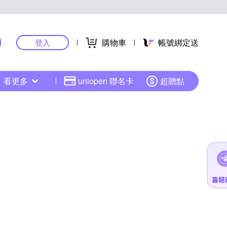
購物車
帳號綁定送
登入
看更多
uniopen 聯名卡
超贈點