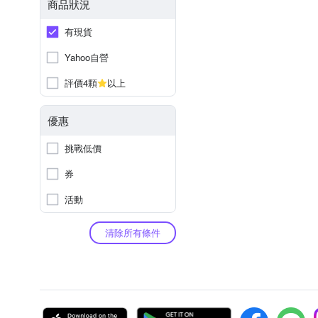
商品狀況
有現貨
Yahoo自營
評價4顆
以上
優惠
挑戰低價
券
活動
清除所有條件