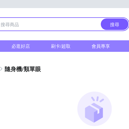
搜尋
必逛好店
刷卡/超取
會員專享
隨身機/類單眼