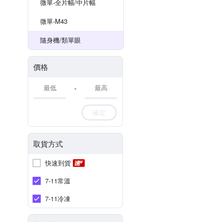
微單-全片幅/中片幅
微單-M43
隨身機/類單眼
價格
-
確定
取貨方式
快速到貨
7-11常溫
7-11冷凍