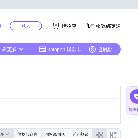
購物車
帳號綁定送
登入
看更多
uniopen 聯名卡
超贈點
序
價格低到高
價格高到低
近期熱銷