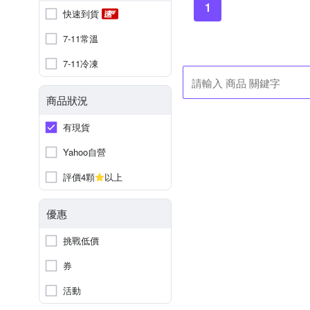
1
快速到貨
7-11常溫
7-11冷凍
商品狀況
有現貨
Yahoo自營
評價4顆
以上
優惠
挑戰低價
券
活動