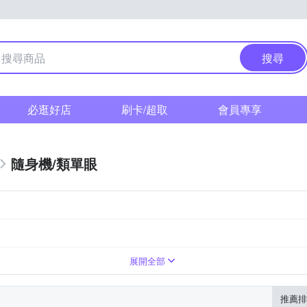
搜尋
必逛好店
刷卡/超取
會員專享
隨身機/類單眼
倍變焦鏡頭
1萬~3000萬像素
展開全部
推薦排