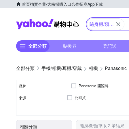
首頁
拍賣
企業/大宗採購入口
合作招商
App下載
Yahoo購物中心
隨身機/類單
眼
全部分類
點換券
登記送
手機/相機/耳機/穿戴
相機
Panasonic
Panasonic 國際牌
品牌
公司貨
來源
品牌名稱
類單眼相機(PASM功能)
61倍以上變焦鏡頭
1/2.3吋 CMOS
1601萬~2000萬像素
2.5~2.9吋
3.0吋以上
8~20
200
SD
SDHC
M4/3
SDXC
儲存媒介
相機類型
光學變焦
影像感應器
有效像素
螢幕尺寸
隨身機/類單眼 2 筆結果
相關分類