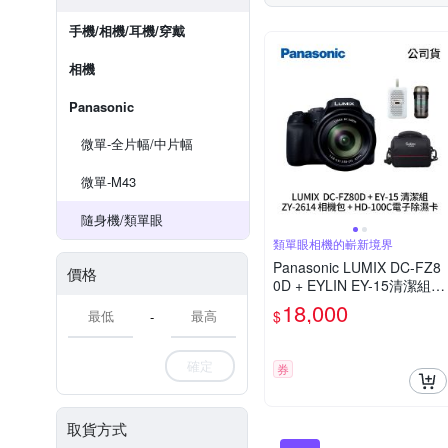
手機/相機/耳機/穿戴
相機
Panasonic
微單-全片幅/中片幅
微單-M43
隨身機/類單眼
類單眼相機的嶄新境界
Panasonic LUMIX DC-FZ8
價格
0D + EYLIN EY-15清潔組 +
SunLight ZY-2614相機包 +
18,000
$
-
EirMai 銳瑪 HD-100C電子
除濕卡 FZ80D (公司貨)
確定
券
取貨方式