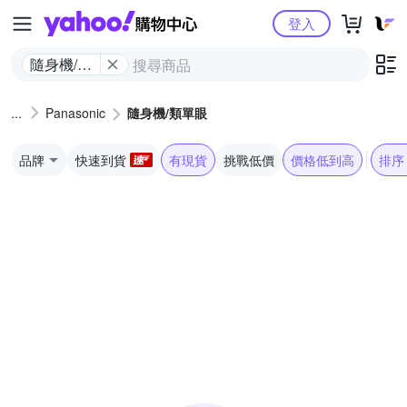
Yahoo購物中心
登入
隨身機/類
單眼
Panasonic
隨身機/類單眼
品牌
快速到貨
有現貨
挑戰低價
價格低到高
排序