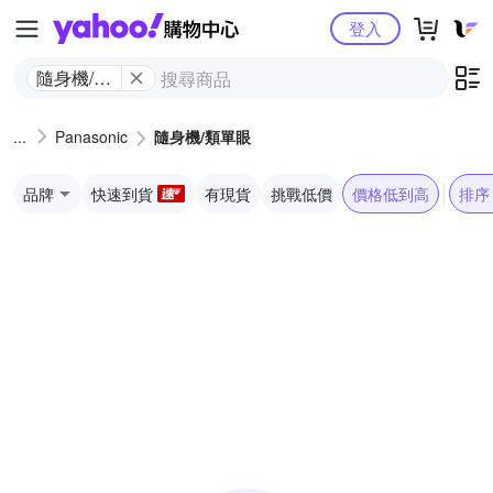
Yahoo購物中心
登入
隨身機/類
單眼
Panasonic
隨身機/類單眼
品牌
快速到貨
有現貨
挑戰低價
價格低到高
排序