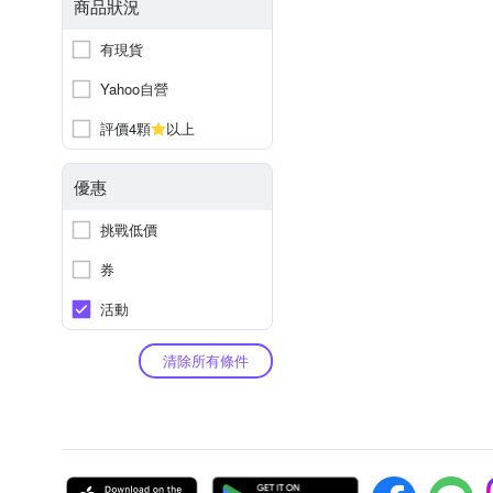
商品狀況
有現貨
Yahoo自營
評價4顆
以上
優惠
挑戰低價
券
活動
清除所有條件