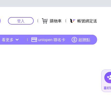
購物車
帳號綁定送
登入
看更多
uniopen 聯名卡
超贈點