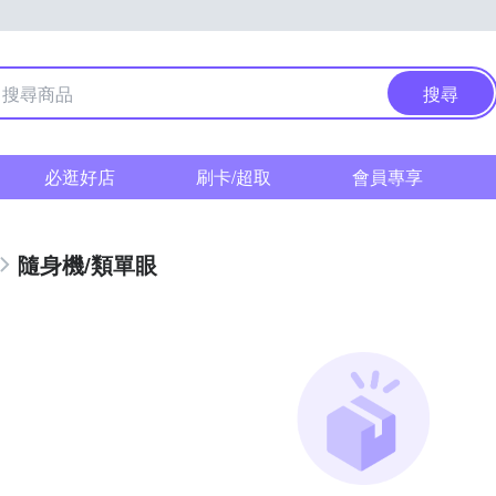
搜尋
必逛好店
刷卡/超取
會員專享
隨身機/類單眼