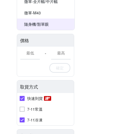
微單-全片幅/中片幅
微單-M43
隨身機/類單眼
價格
-
確定
取貨方式
快速到貨
7-11常溫
7-11冷凍