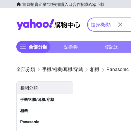
首頁
拍賣
企業/大宗採購入口
合作招商
App下載
Yahoo購物中心
隨身機/類單
眼
全部分類
點換券
登記送
手機/相機/耳機/穿戴
相機
Panasonic
相關分類
手機/相機/耳機/穿戴
相機
Panasonic