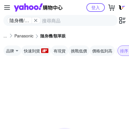
Yahoo購物中心
登入
隨身機/類
單眼
Panasonic
隨身機/類單眼
品牌
快速到貨
有現貨
挑戰低價
價格低到高
排序