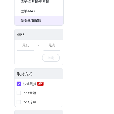
微單-全片幅/中片幅
微單-M43
隨身機/類單眼
價格
-
確定
取貨方式
快速到貨
7-11常溫
7-11冷凍