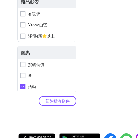
商品狀況
有現貨
Yahoo自營
評價4顆
以上
優惠
挑戰低價
券
活動
清除所有條件