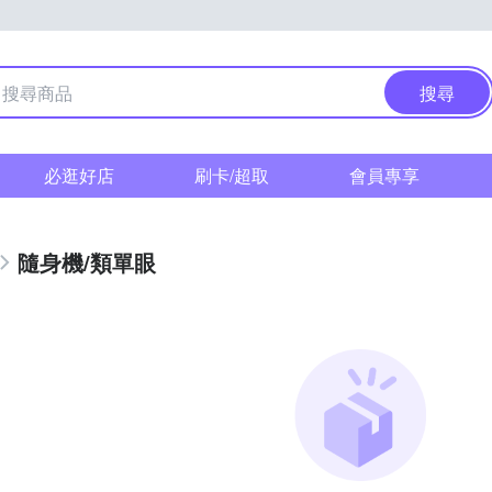
搜尋
必逛好店
刷卡/超取
會員專享
隨身機/類單眼