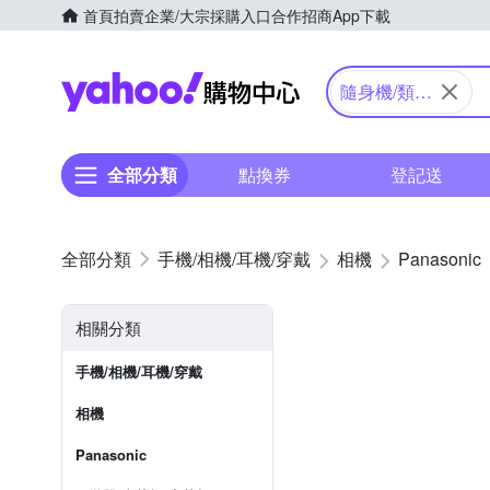
首頁
拍賣
企業/大宗採購入口
合作招商
App下載
Yahoo購物中心
隨身機/類單
眼
全部分類
點換券
登記送
手機/相機/耳機/穿戴
相機
Panasonic
相關分類
手機/相機/耳機/穿戴
相機
Panasonic