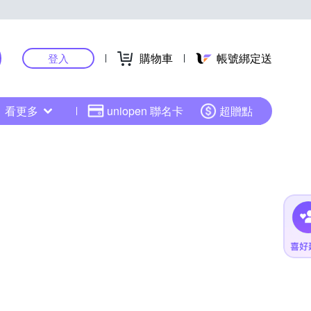
購物車
帳號綁定送
登入
看更多
uniopen 聯名卡
超贈點