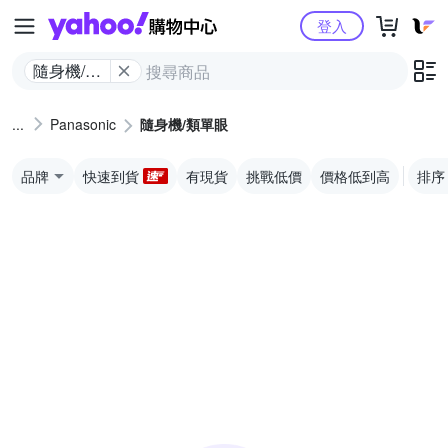
Yahoo購物中心
登入
隨身機/類
單眼
Panasonic
隨身機/類單眼
品牌
快速到貨
有現貨
挑戰低價
價格低到高
排序