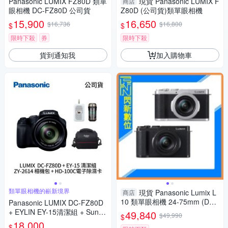
Panasonic LUMIX FZ80D 類單
現貨 Panasonic LUMIX F
商店
眼相機 DC-FZ80D 公司貨
Z80D (公司貨)類單眼相機
15,900
16,650
$16,736
$16,800
$
$
限時下殺
券
限時下殺
貨到通知我
加入購物車
類單眼相機的嶄新境界
現貨 Panasonic Lumix L
商店
10 類單眼相機 24-75mm (DC-
Panasonic LUMIX DC-FZ80D
L10,公司貨)
+ EYLIN EY-15清潔組 + SunLi
49,840
$49,990
$
ght ZY-2614相機包 + EirMai 銳
18,000
$