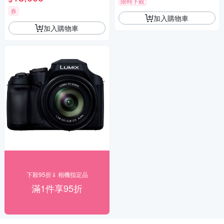
限時下殺
瑪 HD-100C電子除濕卡 FZ80
D (公司貨)
券
加入購物車
加入購物車
下殺95折⇓ 相機指定品
滿1件享95折