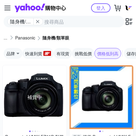
Yahoo購物中心
登入
隨身機/類
單眼
Panasonic
隨身機/類單眼
品牌
快速到貨
有現貨
挑戰低價
價格低到高
儲存
補貨中