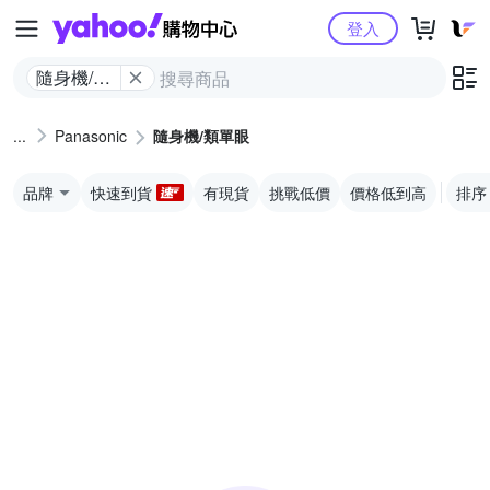
Yahoo購物中心
登入
隨身機/類
單眼
Panasonic
隨身機/類單眼
品牌
快速到貨
有現貨
挑戰低價
價格低到高
排序