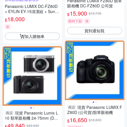
Panasonic LUMIX FZ80D 類單
眼相機 DC-FZ80D 公司貨
Panasonic LUMIX DC-FZ80D
+ EYLIN EY-15清潔組 + SunLi
15,900
$16,736
$
ght ZY-2614相機包 + EirMai 銳
18,000
$
限時下殺
券
瑪 HD-100C電子除濕卡 FZ80
D (公司貨)
券
貨到通知我
加入購物車
現貨 Panasonic LUMIX F
商店
Z80D (公司貨)類單眼相機
現貨 Panasonic Lumix L
商店
10 類單眼相機 24-75mm (DC-
16,650
$16,800
$
L10,公司貨)
49,840
$49,990
$