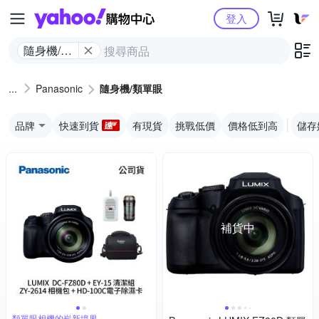
Yahoo購物中心
登入
隨身機/類
單眼
Panasonic
隨身機/類單眼
品牌
快速到貨
有現貨
挑戰低價
價格低到高
儲存
補貨中
類單眼相機的嶄新境界