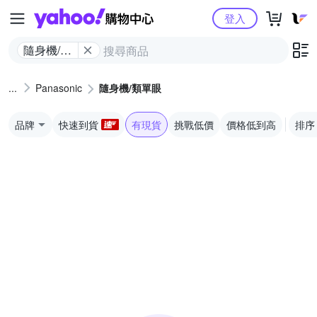
Yahoo購物中心
登入
隨身機/類
單眼
Panasonic
隨身機/類單眼
品牌
快速到貨
有現貨
挑戰低價
價格低到高
排序