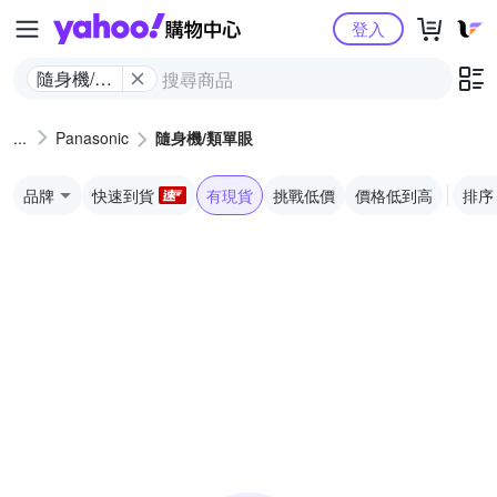
Yahoo購物中心
登入
隨身機/類
單眼
Panasonic
隨身機/類單眼
品牌
快速到貨
有現貨
挑戰低價
價格低到高
排序