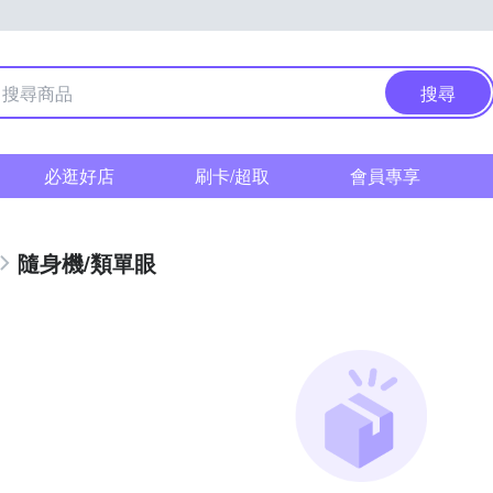
搜尋
必逛好店
刷卡/超取
會員專享
隨身機/類單眼