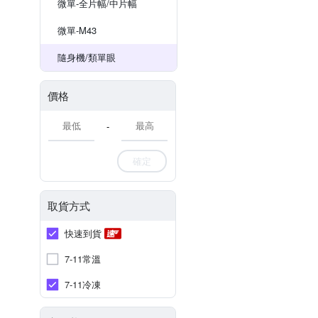
微單-全片幅/中片幅
微單-M43
隨身機/類單眼
價格
-
確定
取貨方式
快速到貨
7-11常溫
7-11冷凍