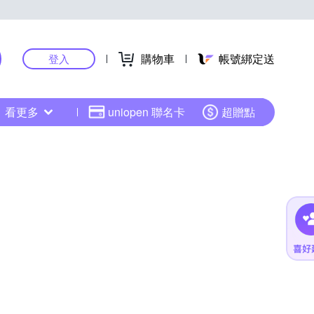
購物車
帳號綁定送
登入
看更多
uniopen 聯名卡
超贈點