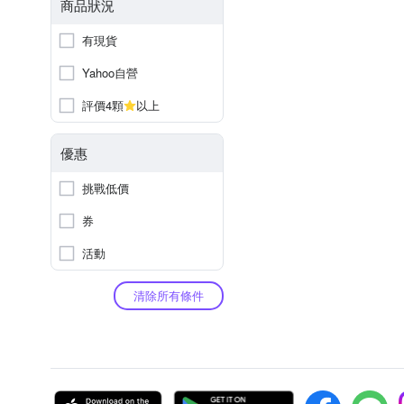
商品狀況
有現貨
Yahoo自營
評價4顆
以上
優惠
挑戰低價
券
活動
清除所有條件