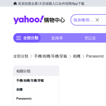
首頁
拍賣
企業/大宗採購入口
合作招商
App下載
Yahoo購物中心
隨身機/類單
眼
全部分類
點換券
登記送
手機/相機/耳機/穿戴
相機
Panasonic
相關分類
手機/相機/耳機/穿戴
相機
Panasonic