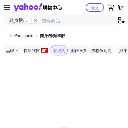
Yahoo購物中心
登入
隨身機/類
單眼
Panasonic
隨身機/類單眼
品牌
快速到貨
有現貨
挑戰低價
價格低到高
排序