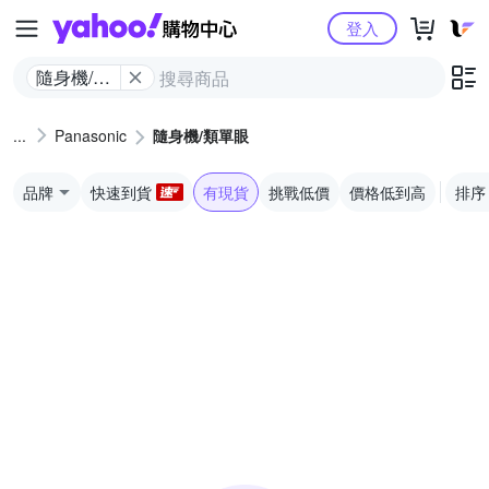
Yahoo購物中心
登入
隨身機/類
單眼
Panasonic
隨身機/類單眼
品牌
快速到貨
有現貨
挑戰低價
價格低到高
排序