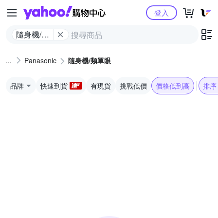
Yahoo購物中心
登入
隨身機/類
單眼
Panasonic
隨身機/類單眼
品牌
快速到貨
有現貨
挑戰低價
價格低到高
排序