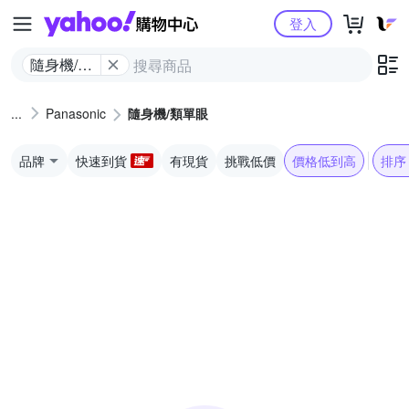
Yahoo購物中心
登入
隨身機/類
單眼
Panasonic
隨身機/類單眼
品牌
快速到貨
有現貨
挑戰低價
價格低到高
排序