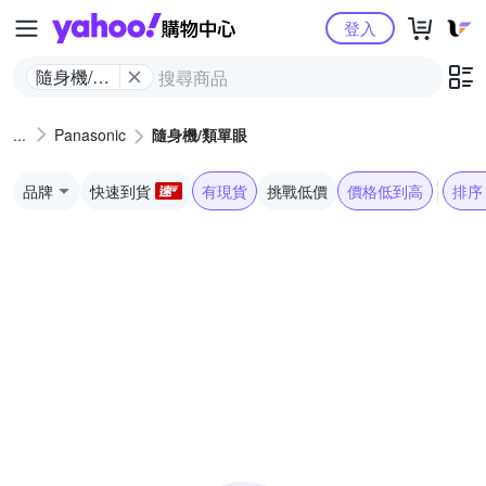
Yahoo購物中心
登入
隨身機/類
單眼
Panasonic
隨身機/類單眼
品牌
快速到貨
有現貨
挑戰低價
價格低到高
排序