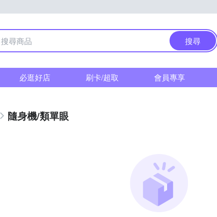
搜尋
必逛好店
刷卡/超取
會員專享
隨身機/類單眼