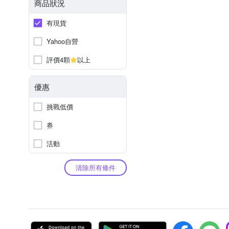
商品狀況
有現貨
Yahoo自營
評價4顆
以上
優惠
挑戰低價
券
活動
清除所有條件