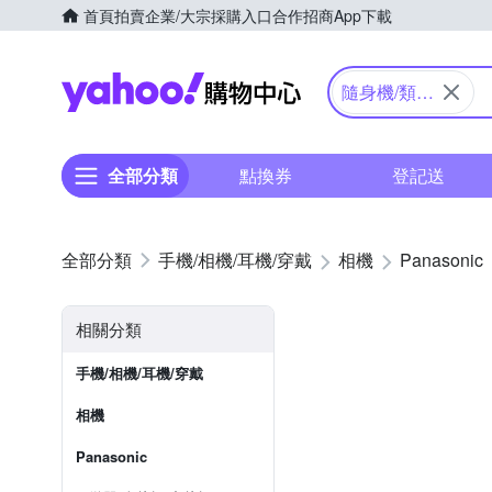
首頁
拍賣
企業/大宗採購入口
合作招商
App下載
Yahoo購物中心
隨身機/類單
眼
全部分類
點換券
登記送
手機/相機/耳機/穿戴
相機
Panasonic
相關分類
手機/相機/耳機/穿戴
相機
Panasonic