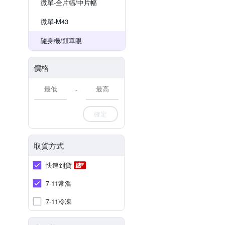
微單-全片幅/中片幅
微單-M43
隨身機/類單眼
價格
-
確定
取貨方式
快速到貨
7-11常溫
7-11冷凍