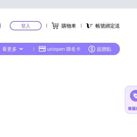
購物車
帳號綁定送
登入
看更多
uniopen 聯名卡
超贈點