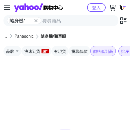
Yahoo購物中心
登入
隨身機/類
單眼
Panasonic
隨身機/類單眼
品牌
快速到貨
有現貨
挑戰低價
價格低到高
排序