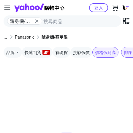
Yahoo購物中心
登入
隨身機/類
單眼
Panasonic
隨身機/類單眼
品牌
快速到貨
有現貨
挑戰低價
價格低到高
排序