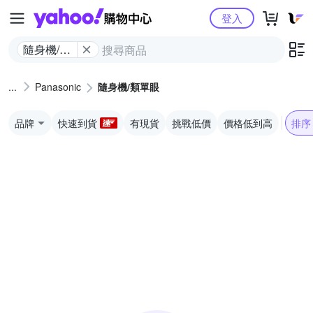
Yahoo購物中心
登入
隨身機/類
單眼
Panasonic
隨身機/類單眼
品牌
快速到貨
有現貨
挑戰低價
價格低到高
排序