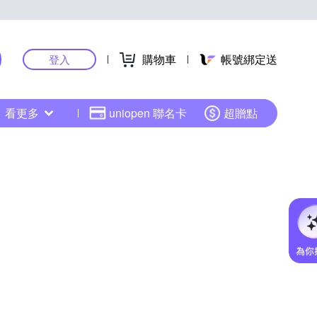
購物車
帳號綁定送
登入
看更多
uniopen 聯名卡
超贈點