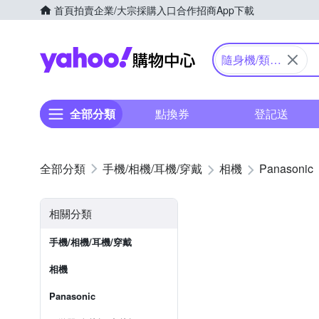
首頁
拍賣
企業/大宗採購入口
合作招商
App下載
Yahoo購物中心
隨身機/類單
眼
全部分類
點換券
登記送
手機/相機/耳機/穿戴
相機
Panasonic
相關分類
手機/相機/耳機/穿戴
相機
Panasonic