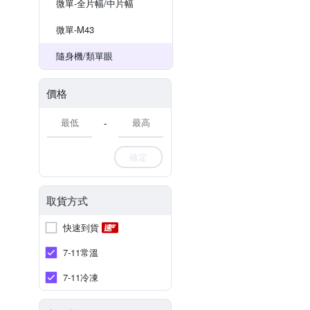
微單-全片幅/中片幅
微單-M43
隨身機/類單眼
價格
-
確定
取貨方式
快速到貨
7-11常溫
7-11冷凍