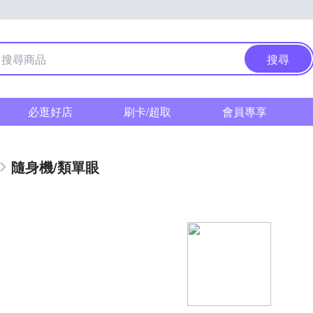
搜尋
必逛好店
刷卡/超取
會員專享
隨身機/類單眼