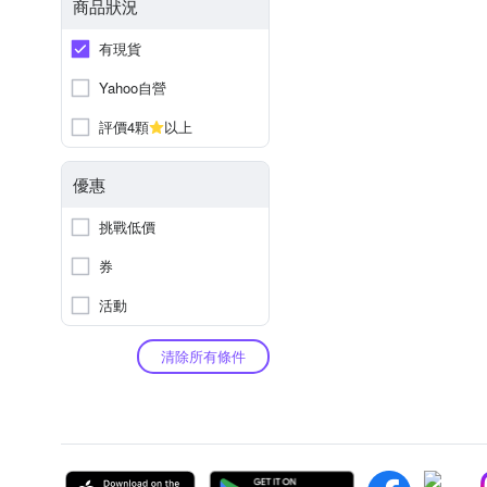
商品狀況
有現貨
Yahoo自營
評價4顆
以上
優惠
挑戰低價
券
活動
清除所有條件