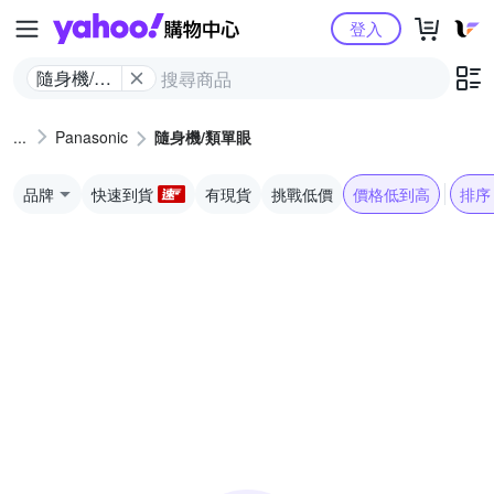
Yahoo購物中心
登入
隨身機/類
單眼
Panasonic
隨身機/類單眼
品牌
快速到貨
有現貨
挑戰低價
價格低到高
排序