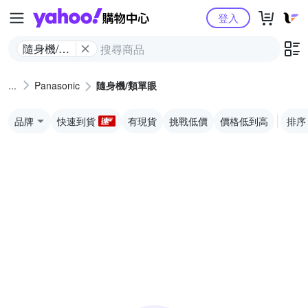
Yahoo購物中心
登入
隨身機/類
單眼
Panasonic
隨身機/類單眼
品牌
快速到貨
有現貨
挑戰低價
價格低到高
排序