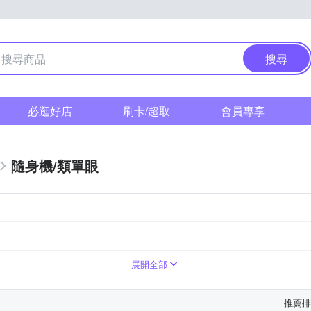
搜尋
必逛好店
刷卡/超取
會員專享
隨身機/類單眼
展開全部
推薦排