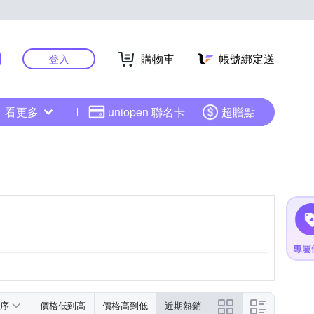
購物車
帳號綁定送
登入
看更多
uniopen 聯名卡
超贈點
序
價格低到高
價格高到低
近期熱銷