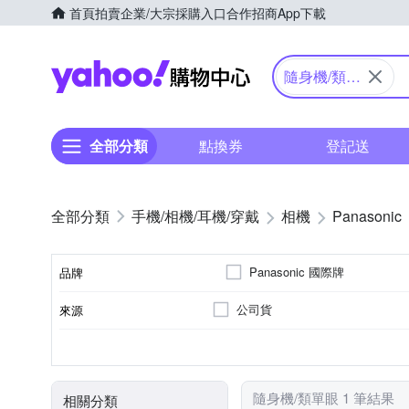
首頁
拍賣
企業/大宗採購入口
合作招商
App下載
Yahoo購物中心
隨身機/類單
眼
全部分類
點換券
登記送
手機/相機/耳機/穿戴
相機
Panasonic
Panasonic 國際牌
品牌
公司貨
來源
品牌名稱
41~60倍變焦鏡頭
無
1601萬~2000萬像素
類單眼相機(PASM功能)
3.0吋以上
SD
SDHC
SDXC
儲存媒介
光學變焦
影像感應器
有效像素
相機類型
螢幕尺寸
隨身機/類單眼 1 筆結果
相關分類