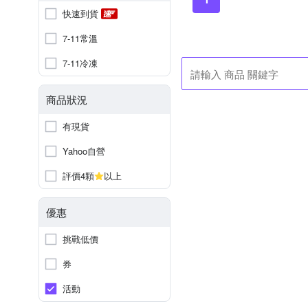
快速到貨
7-11常溫
7-11冷凍
商品狀況
有現貨
Yahoo自營
評價4顆
以上
優惠
挑戰低價
券
活動