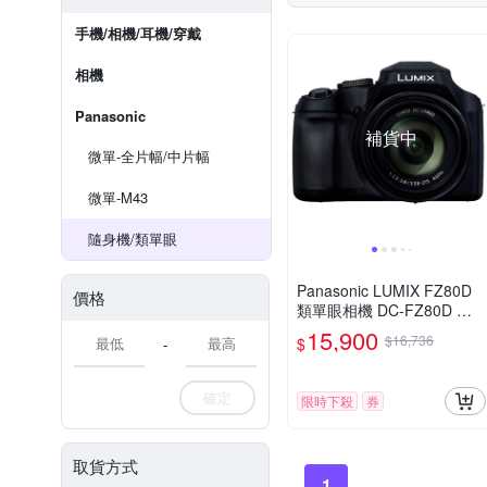
手機/相機/耳機/穿戴
相機
Panasonic
補貨中
微單-全片幅/中片幅
微單-M43
隨身機/類單眼
Panasonic LUMIX FZ80D
價格
類單眼相機 DC-FZ80D 公
司貨
15,900
$16,736
$
-
確定
限時下殺
券
取貨方式
1