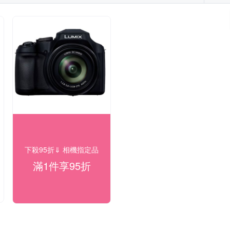
下殺95折⇓ 相機指定品
滿1件享95折