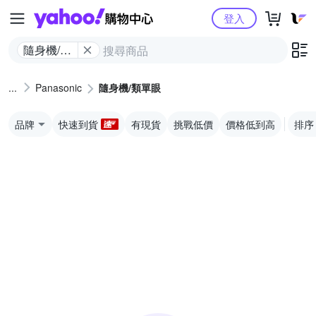
Yahoo購物中心
登入
隨身機/類
單眼
Panasonic
隨身機/類單眼
品牌
快速到貨
有現貨
挑戰低價
價格低到高
排序