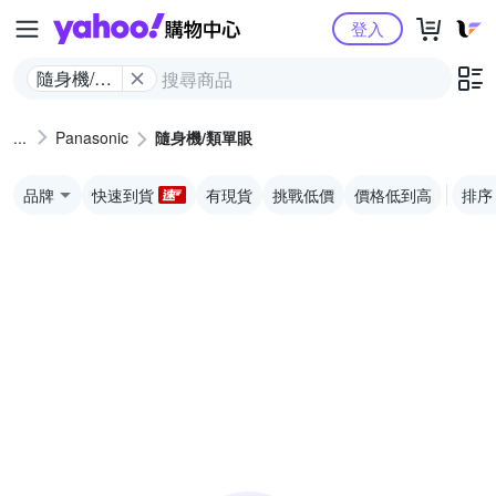
Yahoo購物中心
登入
隨身機/類
單眼
Panasonic
隨身機/類單眼
品牌
快速到貨
有現貨
挑戰低價
價格低到高
排序