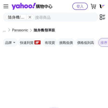
Yahoo購物中心
登入
隨身機/類
單眼
Panasonic
隨身機/類單眼
品牌
快速到貨
有現貨
挑戰低價
價格低到高
排序