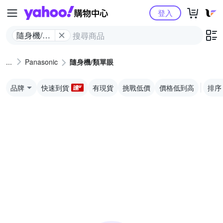
Yahoo購物中心
登入
隨身機/類
單眼
Panasonic
隨身機/類單眼
品牌
快速到貨
有現貨
挑戰低價
價格低到高
排序