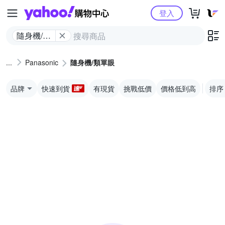
Yahoo購物中心
登入
隨身機/類
單眼
Panasonic
隨身機/類單眼
品牌
快速到貨
有現貨
挑戰低價
價格低到高
排序