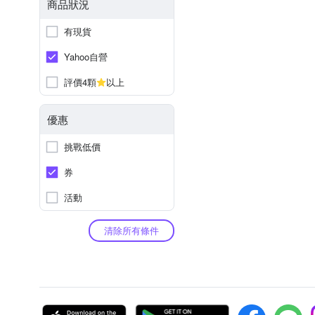
商品狀況
有現貨
Yahoo自營
評價4顆
以上
優惠
挑戰低價
券
活動
清除所有條件