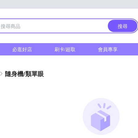
搜尋
必逛好店
刷卡/超取
會員專享
隨身機/類單眼