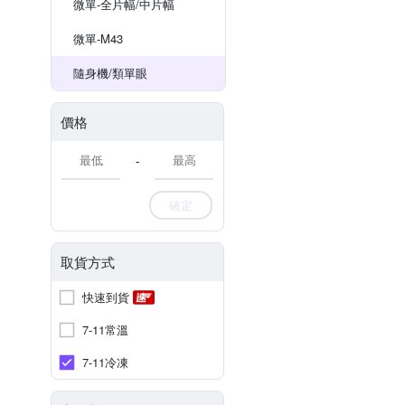
微單-全片幅/中片幅
微單-M43
隨身機/類單眼
價格
-
確定
取貨方式
快速到貨
7-11常溫
7-11冷凍