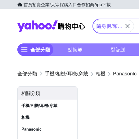
首頁
拍賣
企業/大宗採購入口
合作招商
App下載
Yahoo購物中心
隨身機/類單
眼
全部分類
點換券
登記送
手機/相機/耳機/穿戴
相機
Panasonic
相關分類
手機/相機/耳機/穿戴
相機
Panasonic