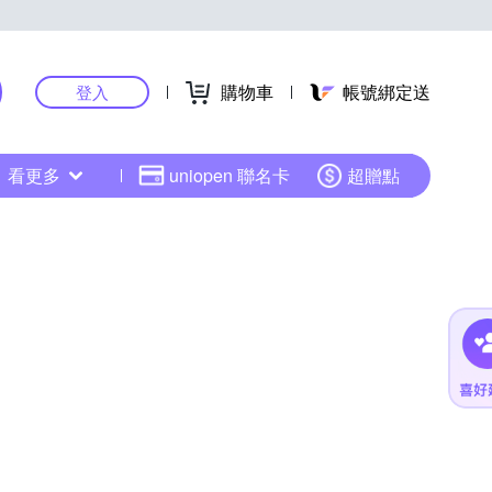
購物車
帳號綁定送
登入
看更多
uniopen 聯名卡
超贈點