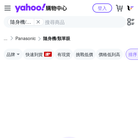
Yahoo購物中心
登入
隨身機/類
單眼
Panasonic
隨身機/類單眼
品牌
快速到貨
有現貨
挑戰低價
價格低到高
排序