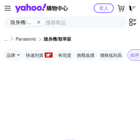
Yahoo購物中心
登入
隨身機/類
單眼
Panasonic
隨身機/類單眼
品牌
快速到貨
有現貨
挑戰低價
價格低到高
排序